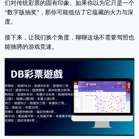
们对传统彩票的固有印象。如果你以为它只是一个
“数字版抽奖”，那你可能低估了它蕴藏的火力与深
度。
接下来，让我们换个角度，聊聊这场不需要驾照也
能驰骋的游戏竞速。