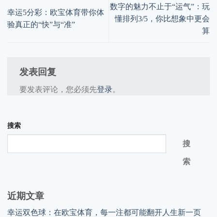
数字的魅力不止于“运气”：玩
幸运5分彩：欧宝体育带你体
懂排列3/5，你比想象中更会
验真正的“快”与“准”
算
发表回复
要发表评论，您必须先
登录
。
搜索
搜
索
近期文章
幸运双色球：在欧宝体育，每一注都可能翻开人生新一页