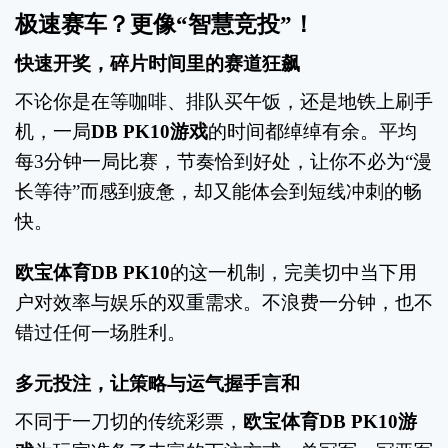
极速赛车？更像“智慧竞投”！
快速开奖，碎片时间里的赛道狂飙
不论你是在等咖啡、排队买午饭，还是地铁上刷手
机，一局
DB PK10游戏
的时间都绰绰有余。平均
每3分钟一局比赛，节奏恰到好处，让你不必为“漫
长等待”而感到疲惫，却又能体会到短线冲刺的畅
快。
欧宝体育DB PK10
的这一机制，完美切中当下用
户对效率与娱乐的双重需求。不浪费一分钟，也不
错过任何一场胜利。
多元投注，让策略与运气握手言和
不同于一刀切的传统彩票，
欧宝体育DB PK10游