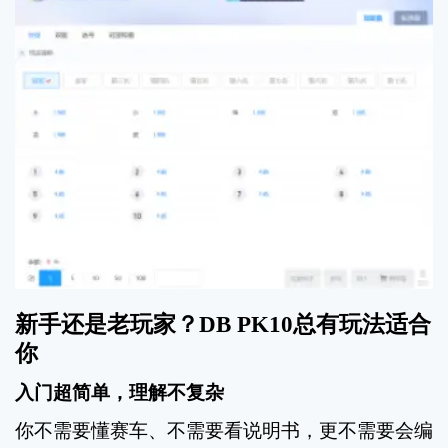
新手还是老玩家？DB PK10总有玩法适合
你
入门超简单，理解不复杂
你不需要懂赛车、不需要看说明书，更不需要会编