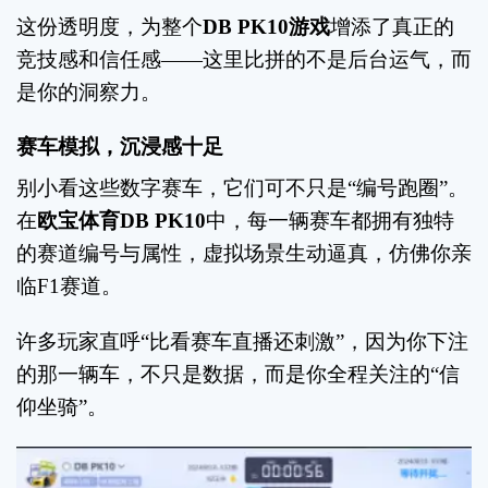
这份透明度，为整个
DB PK10游戏
增添了真正的
竞技感和信任感——这里比拼的不是后台运气，而
是你的洞察力。
赛车模拟，沉浸感十足
别小看这些数字赛车，它们可不只是“编号跑圈”。
在
欧宝体育DB PK10
中，每一辆赛车都拥有独特
的赛道编号与属性，虚拟场景生动逼真，仿佛你亲
临F1赛道。
许多玩家直呼“比看赛车直播还刺激”，因为你下注
的那一辆车，不只是数据，而是你全程关注的“信
仰坐骑”。