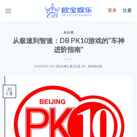
Skip
登录
注册
to
content
未分类
从极速到智速：DB PK10游戏的“车神
进阶指南”
POSTED ON
2025年5月25日
BY
XINWEN
25
5 月