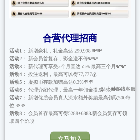
合营代理招商
活动1
： 新增豪礼，礼金高达 299,998 💸💸
活动2
： 新会员首复存，彩金送不停💸💸
活动3
： 新代理可享受2个月直达55% 最高三个月💸💸
活动4
： 投注返利，最高可以得77,777💰
活动5
： 虚拟币存款加赠高达0.3%💸💸
24小时在线客服
活动6
： 代理介绍代理，最高一年佣金提成4%.💸💸
活动7
： 新增优质会员真人流水额外奖励最高领取500每
位.💸💸
活动8
： 会员首存最高可得5288+6888.新会员复存可领
取四个阶段
立马加入